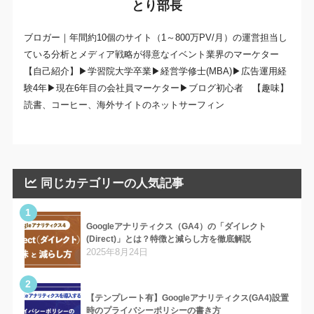
とり部長
ブロガー｜年間約10個のサイト（1～800万PV/月）の運営担当し
ている分析とメディア戦略が得意なイベント業界のマーケター
【自己紹介】▶学習院大学卒業▶経営学修士(MBA)▶広告運用経
験4年▶現在6年目の会社員マーケター▶ブログ初心者 【趣味】
読書、コーヒー、海外サイトのネットサーフィン
同じカテゴリーの人気記事
1
Googleアナリティクス（GA4）の「ダイレクト
(Direct)」とは？特徴と減らし方を徹底解説
2025年8月24日
2
【テンプレート有】Googleアナリティクス(GA4)設置
時のプライバシーポリシーの書き方