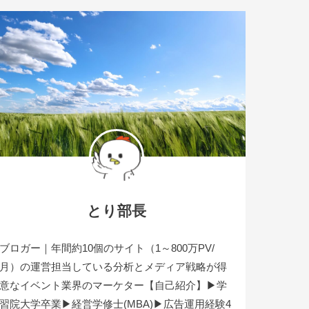
とり部長
ブロガー｜年間約10個のサイト（1～800万PV/
月）の運営担当している分析とメディア戦略が得
意なイベント業界のマーケター【自己紹介】▶学
習院大学卒業▶経営学修士(MBA)▶広告運用経験4