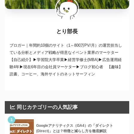
とり部長
ブロガー｜年間約10個のサイト（1～800万PV/月）の運営担当し
ている分析とメディア戦略が得意なイベント業界のマーケター
【自己紹介】▶学習院大学卒業▶経営学修士(MBA)▶広告運用経
験4年▶現在6年目の会社員マーケター▶ブログ初心者 【趣味】
読書、コーヒー、海外サイトのネットサーフィン
同じカテゴリーの人気記事
1
Googleアナリティクス（GA4）の「ダイレクト
(Direct)」とは？特徴と減らし方を徹底解説