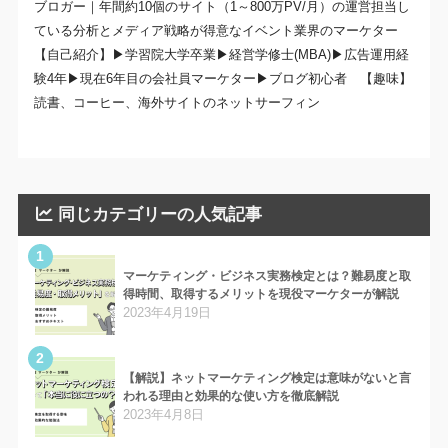
ブロガー｜年間約10個のサイト（1～800万PV/月）の運営担当し
ている分析とメディア戦略が得意なイベント業界のマーケター
【自己紹介】▶学習院大学卒業▶経営学修士(MBA)▶広告運用経
験4年▶現在6年目の会社員マーケター▶ブログ初心者 【趣味】
読書、コーヒー、海外サイトのネットサーフィン
同じカテゴリーの人気記事
1
マーケティング・ビジネス実務検定とは？難易度と取
得時間、取得するメリットを現役マーケターが解説
2023年4月19日
2
【解説】ネットマーケティング検定は意味がないと言
われる理由と効果的な使い方を徹底解説
2023年4月8日