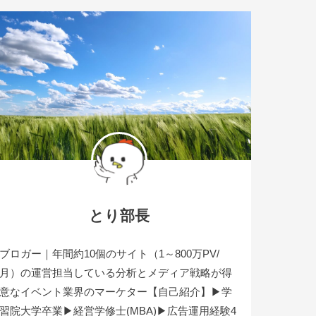
とり部長
ブロガー｜年間約10個のサイト（1～800万PV/
月）の運営担当している分析とメディア戦略が得
意なイベント業界のマーケター【自己紹介】▶学
習院大学卒業▶経営学修士(MBA)▶広告運用経験4